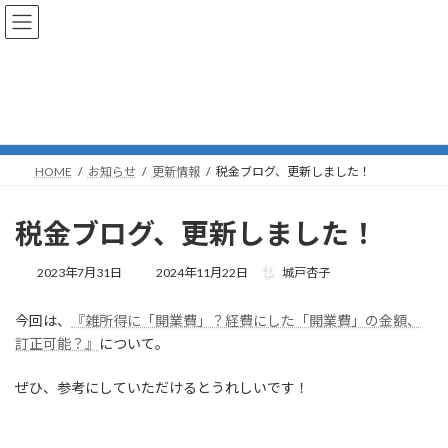
コ
ナ
城戸杏子税理士事務所
ン
ビ
テ
ゲ
ン
ー
ツ
シ
お知らせ
へ
ョ
ス
ン
キ
に
ッ
移
HOME
お知らせ
更新情報
税金ブログ、更新しました！
プ
動
税金ブログ、更新しました！
最
2023年7月31日
2024年11月22日
城戸杏子
終
更
今回は、
『雑所得に「開業費」？経費にした「開業費」の金額、
新
日
訂正可能？』
について。
時
:
ぜひ、参考にしていただけるとうれしいです！